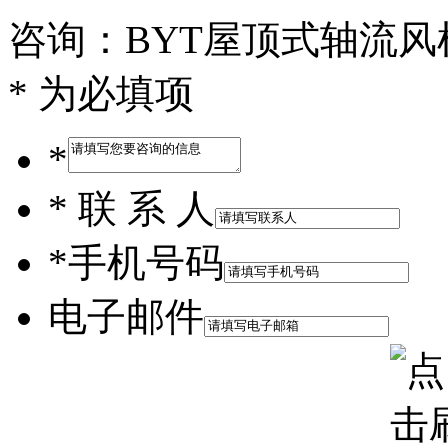
咨询：BYT屋顶式轴流风
* 为必填项
*
*
联 系 人
*
手机号码
电子邮件