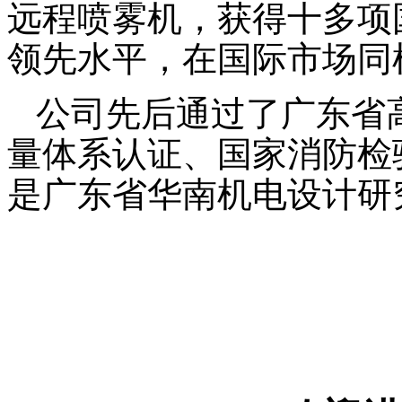
远程喷雾机，获得十多项
领先水平，在国际市场同
公司先后通过了广东省高
量体系认证、国家消防检
是广东省华南机电设计研