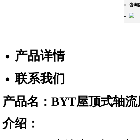
咨询
产品详情
联系我们
产品名：BYT屋顶式轴流
介绍：