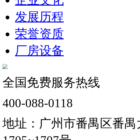
发展历程
荣誉资质
厂房设备
全国免费服务热线
400-088-0118
地址：广州市番禺区番禺大