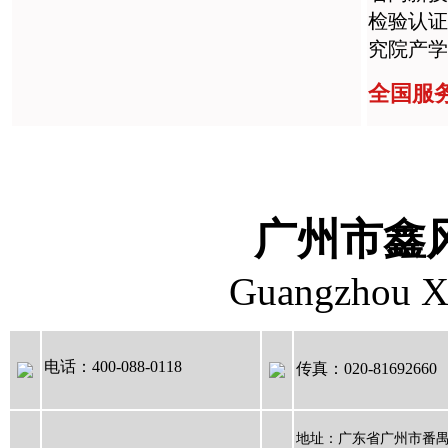
检验认证
究院产学
全国服务热
广州市鑫
Guangzhou Xi
电话：400-088-0118
传真：020-81692660
地址：广东省广州市番禺