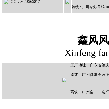
QQ：3058565817
路线：广州地铁7号线/1
鑫风风
Xinfeng fa
工厂地址：广东省肇庆
路线：广州佛肇高速德
高铁：广州南——南江