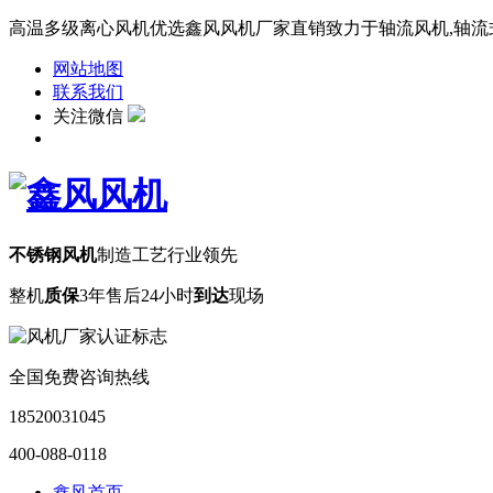
高温多级离心风机优选鑫风风机厂家直销致力于轴流风机,轴流式风
网站地图
联系我们
关注微信
不锈钢风机
制造工艺行业领先
整机
质保
3年
售后24小时
到达
现场
全国免费咨询热线
18520031045
400-088-0118
鑫风首页