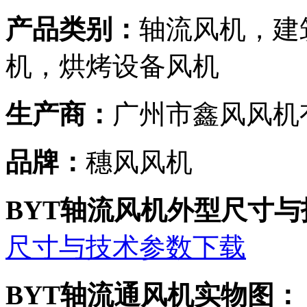
产品类别：
轴流风机，建
机，烘烤设备风机
生产商：
广州市鑫风风机
品牌：
穗风风机
BYT轴流风机外型尺寸
尺寸与技术参数下载
BYT轴流通风机实物图：