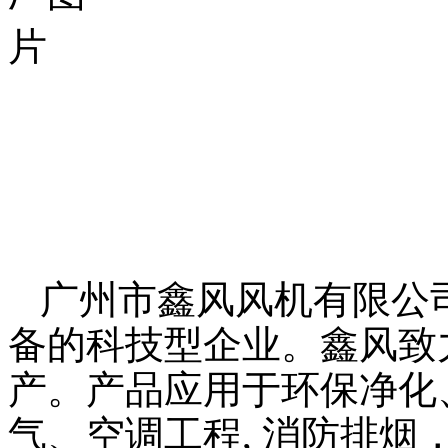
广州市鑫风风机有限公
备的科技型企业。
鑫风致
产。产品应用于环保净化
气、空调工程, 消防排