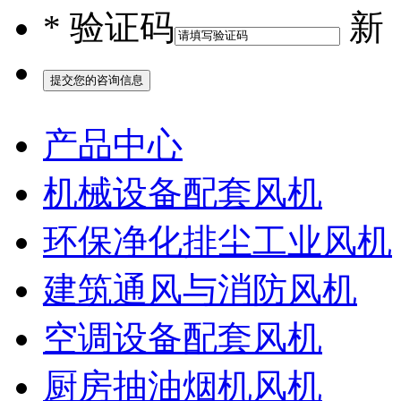
*
验证码
产品中心
机械设备配套风机
环保净化排尘工业风机
建筑通风与消防风机
空调设备配套风机
厨房抽油烟机风机