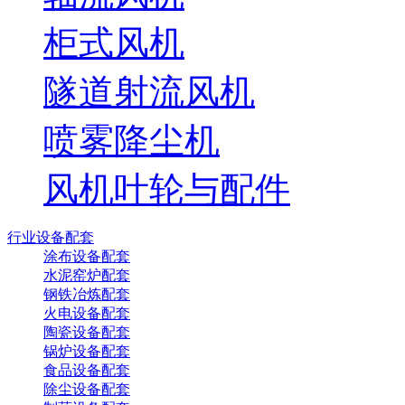
柜式风机
隧道射流风机
喷雾降尘机
风机叶轮与配件
行业设备配套
涂布设备配套
水泥窑炉配套
钢铁冶炼配套
火电设备配套
陶瓷设备配套
锅炉设备配套
食品设备配套
除尘设备配套