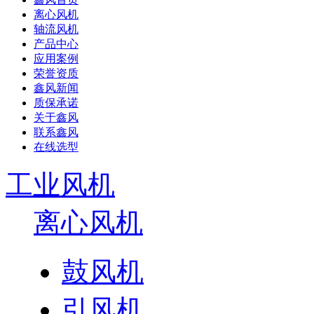
离心风机
轴流风机
产品中心
应用案例
荣誉资质
鑫风新闻
质保承诺
关于鑫风
联系鑫风
在线选型
工业风机
离心风机
鼓风机
引风机