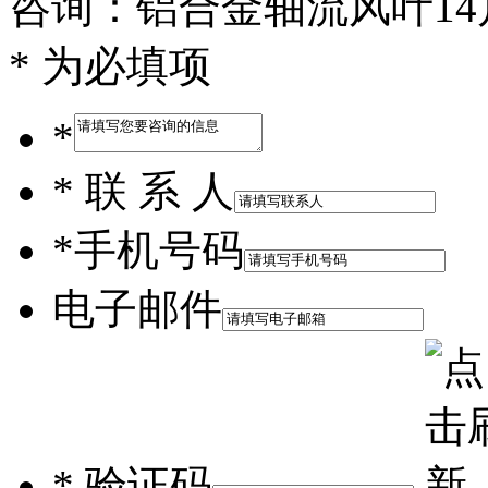
咨询：铝合金轴流风叶14
* 为必填项
*
*
联 系 人
*
手机号码
电子邮件
*
验证码