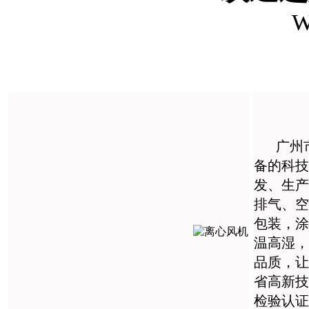
W
广州
备的科技
发、生产
排气、空
包装，涂
温高湿，
品质，让
省高新技
检验认证