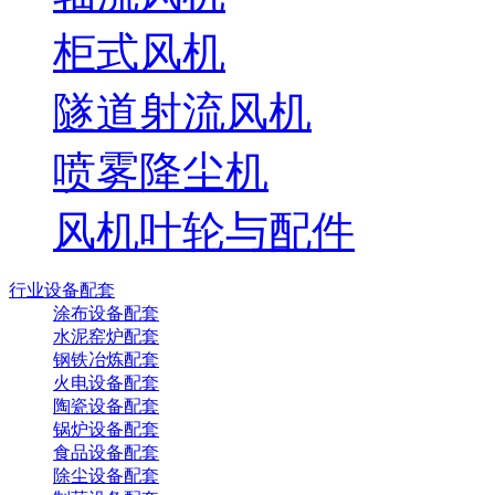
柜式风机
隧道射流风机
喷雾降尘机
风机叶轮与配件
行业设备配套
涂布设备配套
水泥窑炉配套
钢铁冶炼配套
火电设备配套
陶瓷设备配套
锅炉设备配套
食品设备配套
除尘设备配套