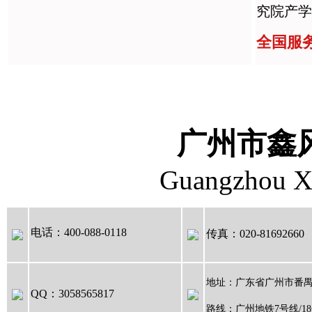
究院产学
全国服务热
广州市鑫
Guangzhou Xi
电话：400-088-0118
传真：020-81692660
地址：广东省广州市番禺
QQ：3058565817
路线：广州地铁7号线/1