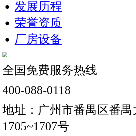
发展历程
荣誉资质
厂房设备
全国免费服务热线
400-088-0118
地址：广州市番禺区番禺大
1705~1707号