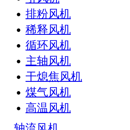
排粉风机
稀释风机
循环风机
主轴风机
干熄焦风机
煤气风机
高温风机
轴流风机