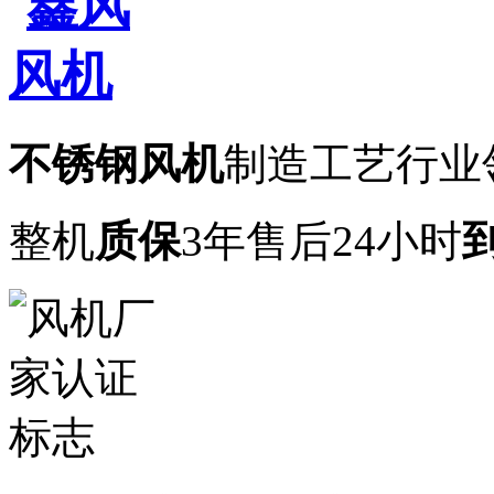
不锈钢风机
制造工艺行业
整机
质保
3年
售后24小时