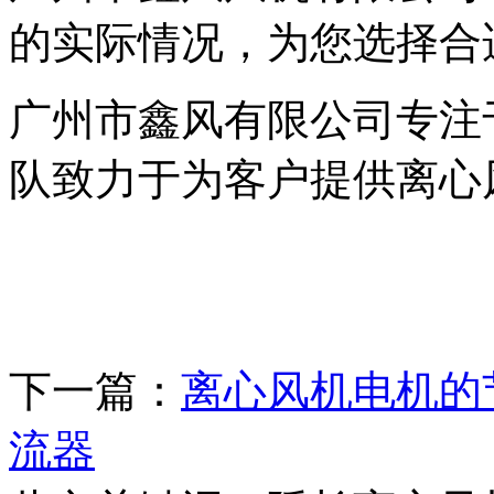
的实际情况，为您选择合
广州市鑫风有限公司专注
队致力于为客户提供离心
下一篇：
离心风机电机的
流器