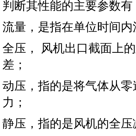
判断其性能的主要参数有
流量，是指在单位时间内
全压， 风机出口截面上
差；
动压，指的是将气体从零
力；
静压，指的是风机的全压