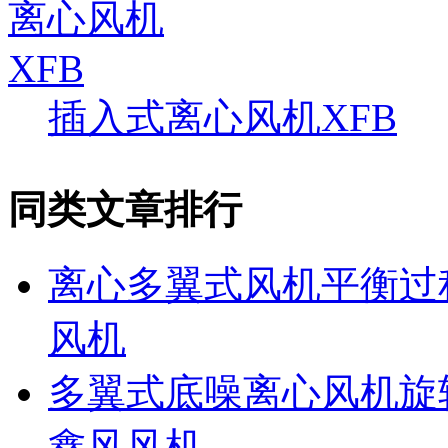
插入式离心风机XFB
同类文章排行
离心多翼式风机平衡过
风机
多翼式底噪离心风机旋
鑫风风机