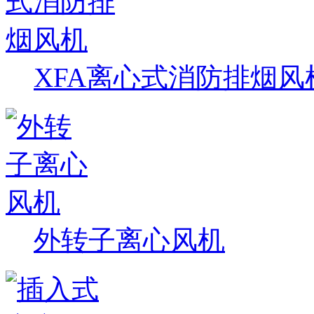
XFA离心式消防排烟风
外转子离心风机