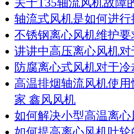
关于T35轴流风机故障
轴流式风机是如何进行
不锈钢离心风机维护要
讲讲中高压离心风机对
防腐离心式风机对于冷
高温排烟轴流风机使用
家 鑫风风机
如何解决小型高温离心
如何提高离心风机叶轮