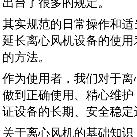
出台了很多的规定。
其实规范的日常操作和适
延长离心风机设备的使用
的方法。
作为使用者，我们对于离
做到正确使用、精心维护
证设备的长期、安全稳定
关于离心风机的基础知识