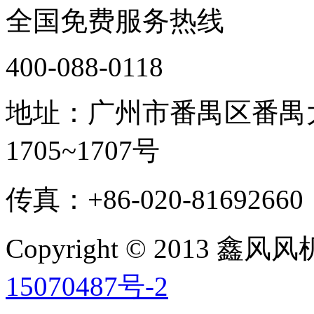
全国免费服务热线
400-088-0118
地址：广州市番禺区番禺大
1705~1707号
传真：+86-020-81692660
Copyright © 2013 鑫
15070487号-2