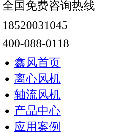
全国免费咨询热线
18520031045
400-088-0118
鑫风首页
离心风机
轴流风机
产品中心
应用案例