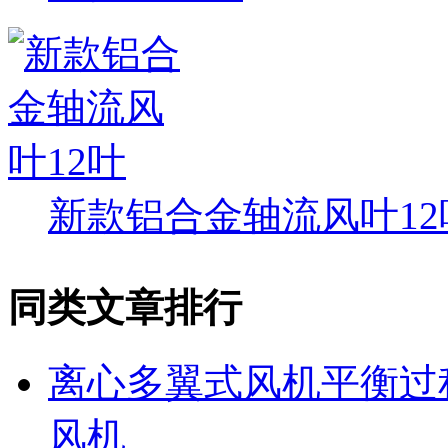
新款铝合金轴流风叶12
同类文章排行
离心多翼式风机平衡过
风机