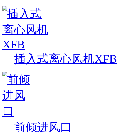
插入式离心风机XFB
前倾进风口