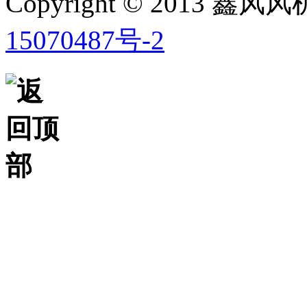
Copyright © 2013 鑫
15070487号-2