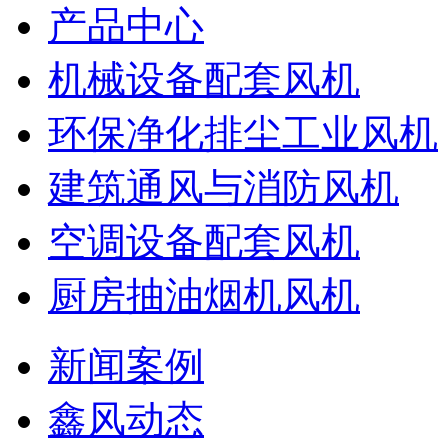
产品中心
机械设备配套风机
环保净化排尘工业风机
建筑通风与消防风机
空调设备配套风机
厨房抽油烟机风机
新闻案例
鑫风动态