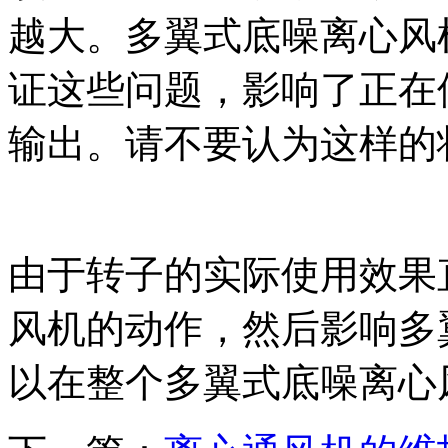
越大。多翼式底噪离心风
证这些问题，影响了正在
输出。请不要认为这样的
由于转子的实际使用效果
风机的动作，然后影响多
以在整个多翼式底噪离心