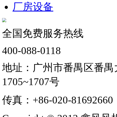
厂房设备
全国免费服务热线
400-088-0118
地址：广州市番禺区番禺大
1705~1707号
传真：+86-020-81692660