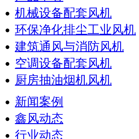
机械设备配套风机
环保净化排尘工业风机
建筑通风与消防风机
空调设备配套风机
厨房抽油烟机风机
新闻案例
鑫风动态
行业动态