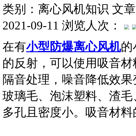
类别：离心风机知识
文章
2021-09-11
浏览人次：
在有
小型防爆离心风机
的
的反射，可以使用吸音材
隔音处理，噪音降低效果
玻璃毛、泡沫塑料、渣毛
多孔且密度小。吸音材料