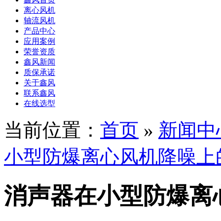
离心风机
轴流风机
产品中心
应用案例
荣誉资质
鑫风新闻
质保承诺
关于鑫风
联系鑫风
在线选型
当前位置：
首页
»
新闻中
小型防爆离心风机降噪上
消声器在小型防爆离