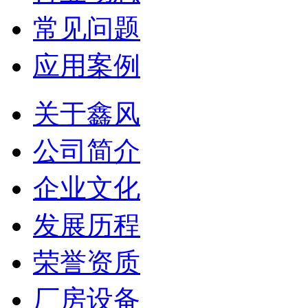
常见问题
应用案例
关于鑫风
公司简介
企业文化
发展历程
荣誉资质
厂房设备