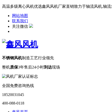
高温多级离心风机优选鑫风风机厂家直销致力于轴流风机,轴流式风
网站地图
联系我们
关注微信
不锈钢风机
制造工艺行业领先
整机
质保
3年
售后24小时
到达
现场
全国免费咨询热线
18520031045
400-088-0118
鑫风首页