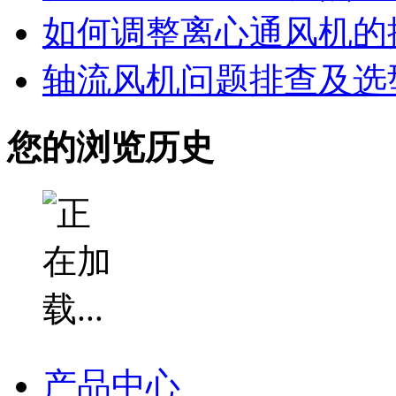
如何调整离心通风机的
轴流风机问题排查及选
您的浏览历史
产品中心