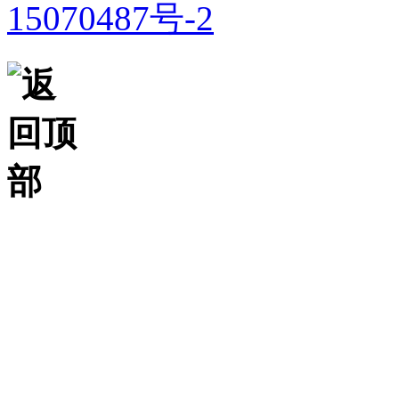
15070487号-2