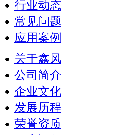
行业动态
常见问题
应用案例
关于鑫风
公司简介
企业文化
发展历程
荣誉资质