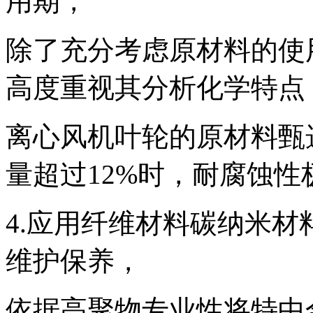
用期，
除了充分考虑原材料的使
高度重视其分析化学特点
离心风机叶轮的原材料甄
量超过12%时，耐腐蚀性
4.应用纤维材料碳纳米
维护保养，
依据高聚物专业性将特中