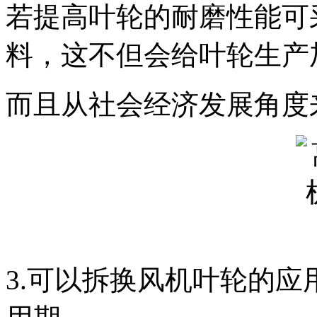
若提高叶轮的耐磨性能可
料，这不但会给叶轮生产
而且从社会经济发展角度
3.可以拆换风机叶轮的