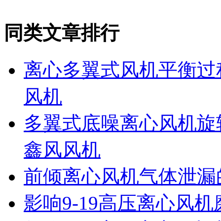
同类文章排行
离心多翼式风机平衡过
风机
多翼式底噪离心风机旋
鑫风风机
前倾离心风机气体泄漏
影响9-19高压离心风