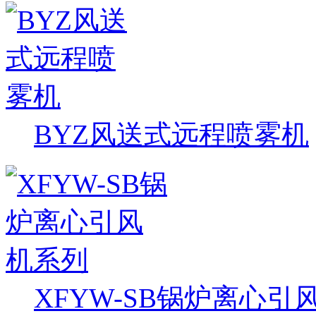
BYZ风送式远程喷雾机
XFYW-SB锅炉离心引