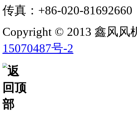
传真：+86-020-81692660
Copyright © 2013 鑫
15070487号-2