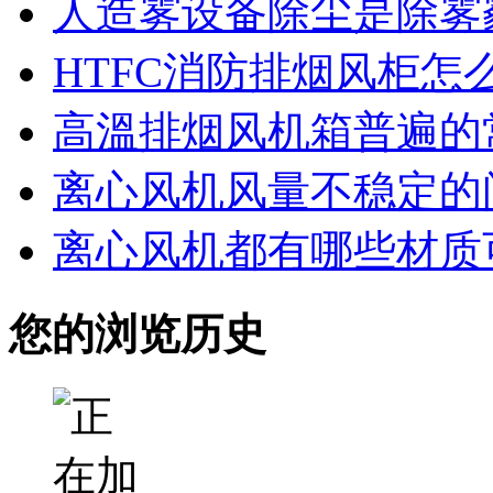
人造雾设备除尘是除雾
HTFC消防排烟风柜怎
高溫排烟风机箱普遍的
离心风机风量不稳定的
离心风机都有哪些材质
您的浏览历史