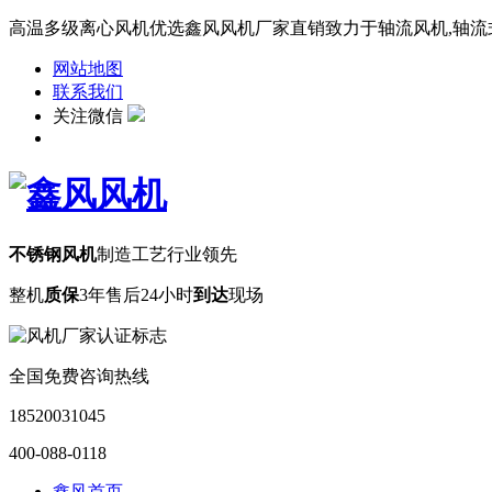
高温多级离心风机优选鑫风风机厂家直销致力于轴流风机,轴流式风
网站地图
联系我们
关注微信
不锈钢风机
制造工艺行业领先
整机
质保
3年
售后24小时
到达
现场
全国免费咨询热线
18520031045
400-088-0118
鑫风首页