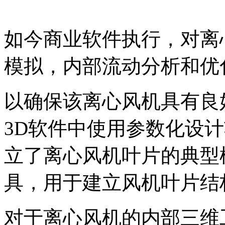
如今商业软件执行，对离
模拟，内部流动分析和优
以确保该离心风机具有良
3D软件中使用参数化设
立了离心风机叶片的典型
具，用于建立风机叶片结
对于离心风机的内部三维