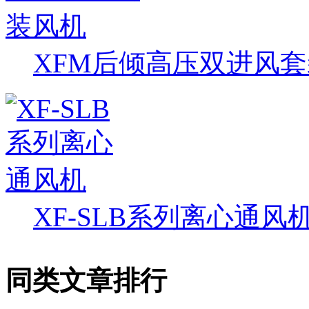
XFM后倾高压双进风
XF-SLB系列离心通风
同类文章排行