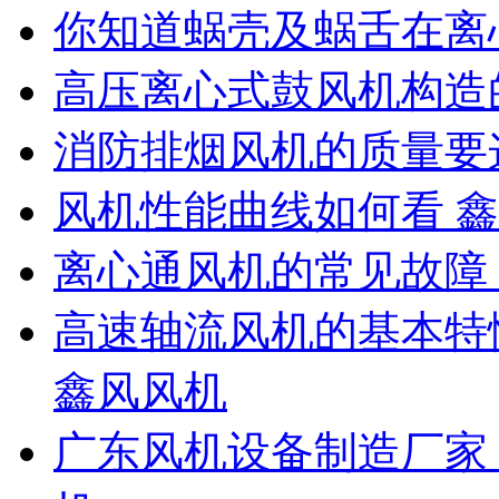
你知道蜗壳及蜗舌在离
高压离心式鼓风机构造
消防排烟风机的质量要
风机性能曲线如何看 
离心通风机的常见故障
高速轴流风机的基本特
鑫风风机
广东风机设备制造厂家