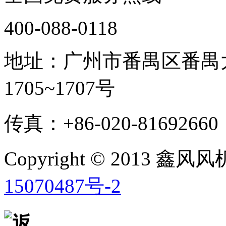
400-088-0118
地址：广州市番禺区番禺大
1705~1707号
传真：+86-020-81692660
Copyright © 2013 鑫
15070487号-2