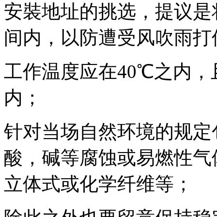
安裝地址的挑选，提议是
间内，以防遭受风吹雨打
工作温度应在40℃之内，
内；
针对当场自然环境的规定
酸，碱等腐蚀或易燃性气
立体式或化学纤维等；