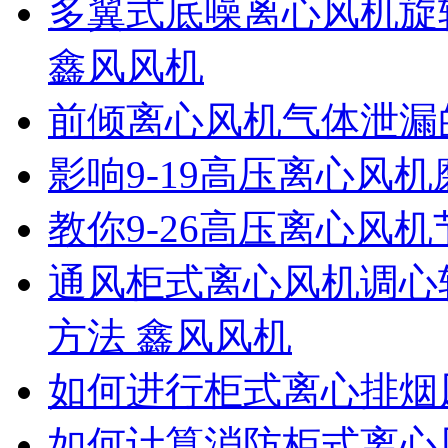
多翼式底噪离心风机旋
鑫风风机
前倾离心风机气体泄漏
影响9-19高压离心风
教你9-26高压离心风
通风柜式离心风机调心
方法 鑫风风机
如何进行柜式离心排烟
如何计算消防柜式离心