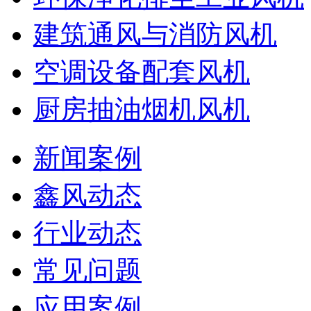
建筑通风与消防风机
空调设备配套风机
厨房抽油烟机风机
新闻案例
鑫风动态
行业动态
常见问题
应用案例