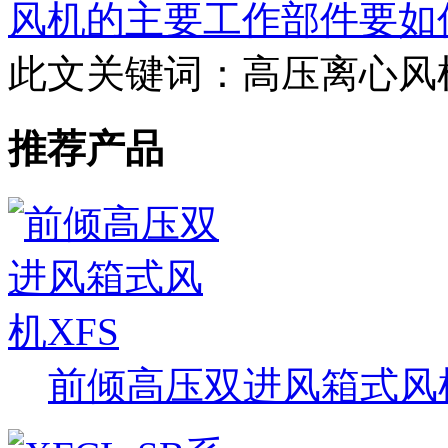
风机的主要工作部件要如
此文关键词：
高压离心风
推荐产品
前倾高压双进风箱式风机