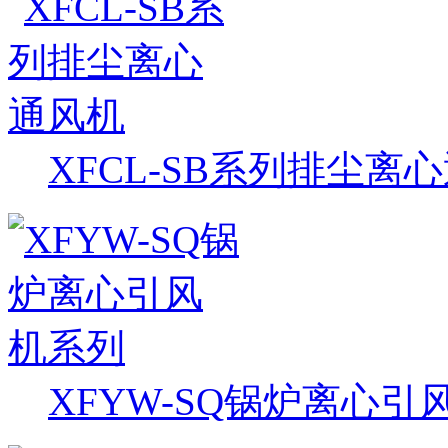
XFCL-SB系列排尘离
XFYW-SQ锅炉离心引