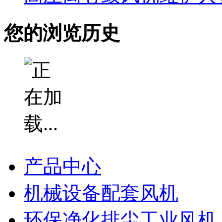
您的浏览历史
产品中心
机械设备配套风机
环保净化排尘工业风机