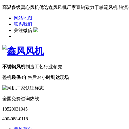
高温多级离心风机优选鑫风风机厂家直销致力于轴流风机,轴流式风
网站地图
联系我们
关注微信
不锈钢风机
制造工艺行业领先
整机
质保
3年
售后24小时
到达
现场
全国免费咨询热线
18520031045
400-088-0118
鑫风首页