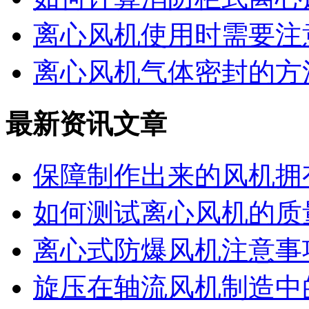
离心风机使用时需要注
离心风机气体密封的方
最新资讯文章
保障制作出来的风机拥
如何测试离心风机的质
离心式防爆风机注意事
旋压在轴流风机制造中