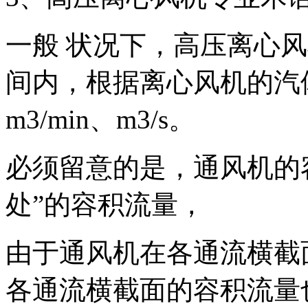
一般 状况下，高压离心
间内，根据离心风机的汽体
m3/min、m3/s。
必须留意的是，通风机的
处”的容积流量，
由于通风机在各通流横截
各通流横截面的容积流量