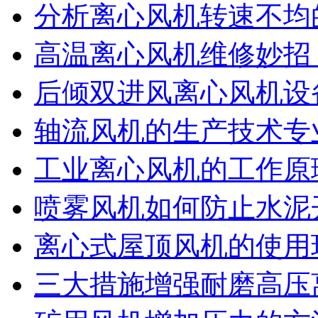
分析离心风机转速不均
高温离心风机维修妙招
后倾双进风离心风机设
轴流风机的生产技术专
工业离心风机的工作原
喷雾风机如何防止水泥
离心式屋顶风机的使用
三大措施增强耐磨高压