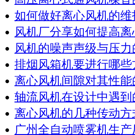
如何做好离心风机的维
风机厂分享如何提高离
风机的噪声声级与压力
排烟风箱机要进行哪些
离心风机间隙对其性能
轴流风机在设计中遇到
离心风机的几种传动方
广州全自动喷雾机生产