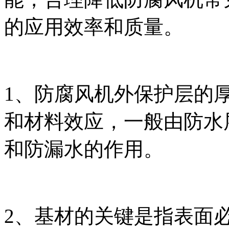
的应用效率和质量。
1、防腐风机外保护层的
和材料效应，一般由防水
和防漏水的作用。
2、基材的关键是指表面