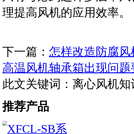
理提高风机的应用效率。
下一篇：
怎样改造防腐风
高温风机轴承箱出现问题
此文关键词：
离心风机知
推荐产品