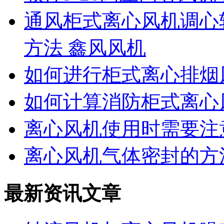
通风柜式离心风机调心
方法 鑫风风机
如何进行柜式离心排烟
如何计算消防柜式离心
离心风机使用时需要注
离心风机气体密封的方
最新资讯文章