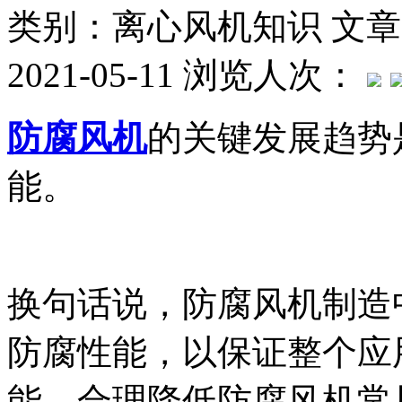
类别：离心风机知识
文章
2021-05-11
浏览人次：
防腐风机
的关键发展趋势
能。
换句话说，防腐风机制造
防腐性能，以保证整个应
能，合理降低防腐风机常