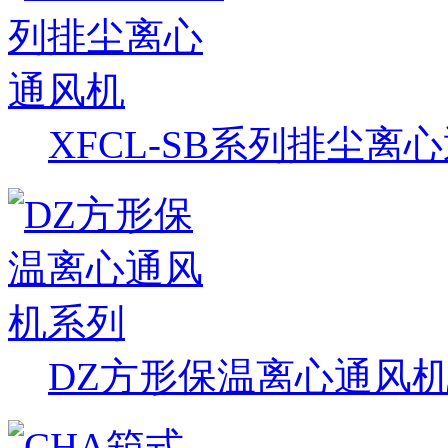
XFCL-SB系列排尘离
DZ方形保温离心通风