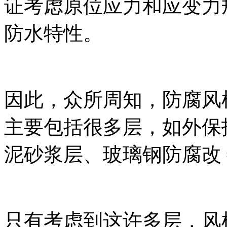
证考虑原位应力和应变力
防水特性。
因此，众所周知，防腐风
主要包括很多层，如外保
泥砂浆层、玻璃钢防腐改
只有考虑到这许多层，风