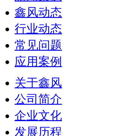
鑫风动态
行业动态
常见问题
应用案例
关于鑫风
公司简介
企业文化
发展历程