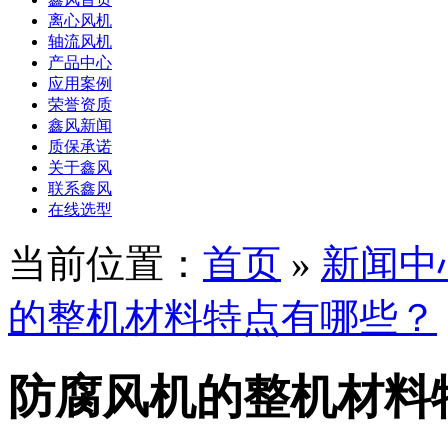
离心风机
轴流风机
产品中心
应用案例
荣誉资质
鑫风新闻
质保承诺
关于鑫风
联系鑫风
在线选型
当前位置：
首页
»
新闻中
的整机材料特点有哪些？
防腐风机的整机材料