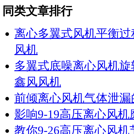
同类文章排行
离心多翼式风机平衡过
风机
多翼式底噪离心风机旋
鑫风风机
前倾离心风机气体泄漏
影响9-19高压离心风
教你9-26高压离心风