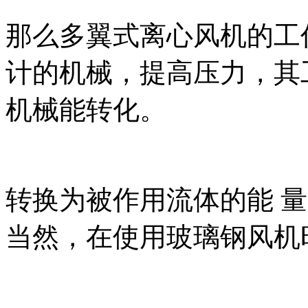
那么多翼式离心风机的工
计的机械，提高压力，其
机械能转化。
转换为被作用流体的能 
当然，在使用玻璃钢风机