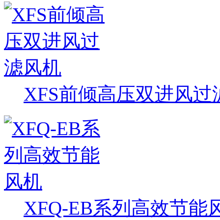
XFS前倾高压双进风过
XFQ-EB系列高效节能