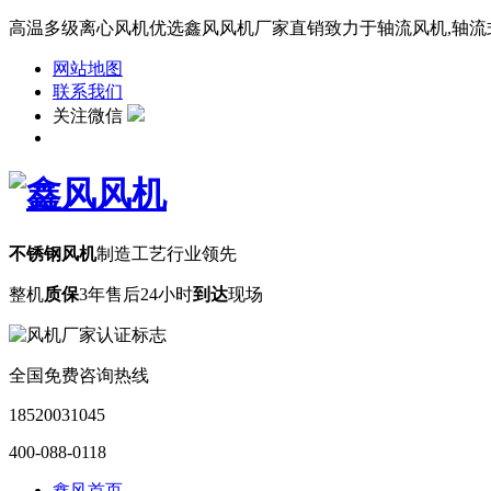
高温多级离心风机优选鑫风风机厂家直销致力于轴流风机,轴流式风
网站地图
联系我们
关注微信
不锈钢风机
制造工艺行业领先
整机
质保
3年
售后24小时
到达
现场
全国免费咨询热线
18520031045
400-088-0118
鑫风首页