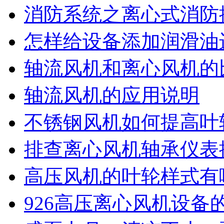
消防系统之离心式消防
怎样给设备添加润滑油
轴流风机和离心风机的
轴流风机的应用说明
不锈钢风机如何提高叶
排查离心风机轴承仪表
高压风机的叶轮样式有
926高压离心风机设