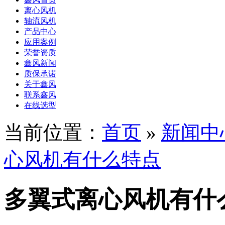
离心风机
轴流风机
产品中心
应用案例
荣誉资质
鑫风新闻
质保承诺
关于鑫风
联系鑫风
在线选型
当前位置：
首页
»
新闻中
心风机有什么特点
多翼式离心风机有什