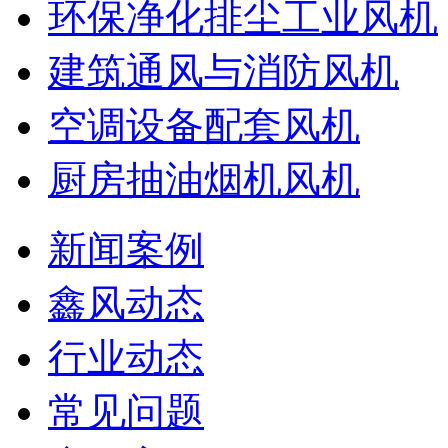
环保净化排尘工业风机
建筑通风与消防风机
空调设备配套风机
厨房抽油烟机风机
新闻案例
鑫风动态
行业动态
常见问题