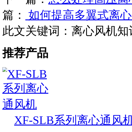
篇：
如何提高多翼式离心
此文关键词：
离心风机知
推荐产品
XF-SLB系列离心通风