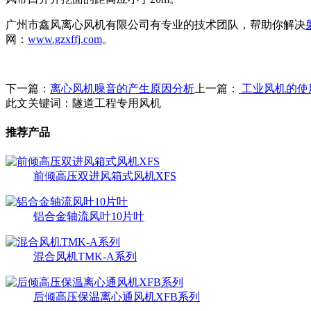
广州市鑫风离心风机有限公司有专业的技术团队，帮助你解决
网：
www.gzxffj.com
。
下一篇：
离心风机噪音的产生原因分析
上一篇：
工业风机的使
此文关键词：
隧道工程专用风机
推荐产品
前倾高压双进风箱式风机XFS
铝合金轴流风叶10片叶
混合风机TMK-A系列
后倾高压保温离心通风机XFB系列