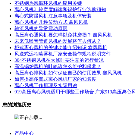
不锈钢热风循环风机的应用关键
离心风机叶轮宽度解读和锅炉行业选购须知
离心式防爆风机注意事项及机体安装
离心风机的几种传动方式 鑫风风机
轴流风机的异常震动原因
高压离心通风机要怎样以免其磨损？ 鑫风风机
未来低噪音管道风机的发展将何去何从？
柜式离心风机的关键功能介绍知识 鑫风风机
风送式远程喷雾机厂家安全操作规程说明文件
304不锈钢风机在大修时要注意的运行状况
高温锅炉风机的叶轮该怎么维护和保养？
高压离心排风机如何保证自己的使用效果 鑫风风机
如何提高多翼式离心风机厂家的知名度
离心风机工作原理及实际用途
919高压离心风机适用于哪些工作场合 广东919高压离心
您的浏览历史
产品中心