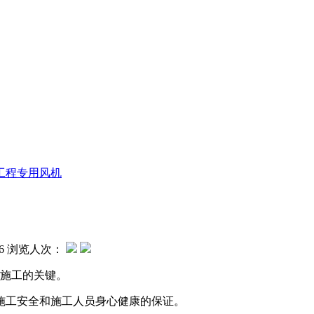
工程专用风机
6
浏览人次：
施工的关键。
施工安全和施工人员身心健康的保证。