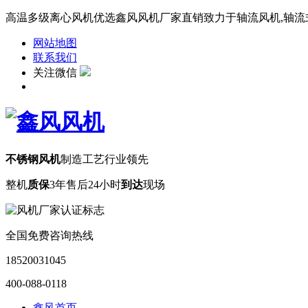
高温多级离心风机优选鑫风风机厂家直销致力于轴流风机,轴流式风
网站地图
联系我们
关注微信
不锈钢风机
制造工艺行业领先
整机
质保
3年
售后24小时
到达
现场
全国免费咨询热线
18520031045
400-088-0118
鑫风首页