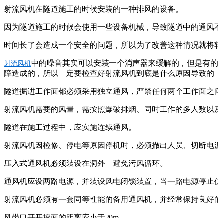
射流风机在隧道施工的时候安装的一种排风的设备。
因为隧道施工的时候会使用一些设备机械，导致隧道中的通风
时间长了会造成一个安全的问题，所以为了改善这种情况就将
中的噪音其实可以安装一个消声器来缓解的，但是有的
射流风机
障造成的，所以一定要检查好射流风机到底是什么原因导致的
隧道掘进工作面都必须采用独立通风，严禁任何两个工作面之
射流风机需要的风量，需按照爆破排烟、同时工作的多人数以
隧道在施工过程中，应实施连续通风。
射流风机因检修、停电等原因停机时，必须撤出人员、切断电
压入式通风机必须装设在洞外，避免污风循环。
通风机应设两路电源，并装设风电闭锁装置，当一路电源停止供
射流风机必须有一套同等性能的备用通风机，并经常保持良好
风带口开开挖面的距离应小于20m。