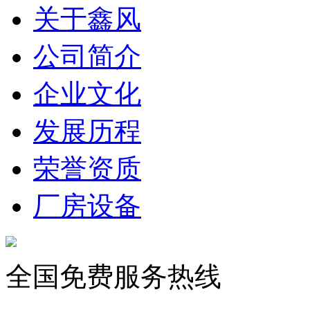
关于鑫风
公司简介
企业文化
发展历程
荣誉资质
厂房设备
全国免费服务热线