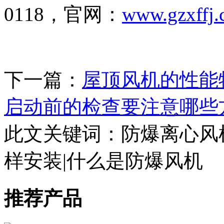
0118，官网：
www.gzxffj
下一篇：
屋顶风机的性能
启动前的检查要注意哪些
此文关键词：
防爆离心风
样安装|什么是防爆风机
推荐产品