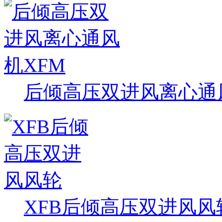
后倾高压双进风离心通
XFB后倾高压双进风风