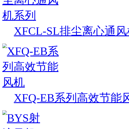
XFCL-SL排尘离心通
XFQ-EB系列高效节能