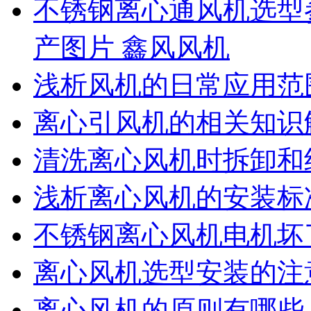
不锈钢离心通风机选型
产图片 鑫风风机
浅析风机的日常应用范
离心引风机的相关知识
清洗离心风机时拆卸和
浅析离心风机的安装标
不锈钢离心风机电机坏
离心风机选型安装的注
离心风机的原则有哪些