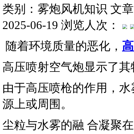
类别：雾炮风机知识
文章
2025-06-19
浏览人次：
随着环境质量的恶化，
高
高压喷射空气炮显示了其
由于高压喷枪的作用，水
源上或周围。
尘粒与水雾的融 合凝聚