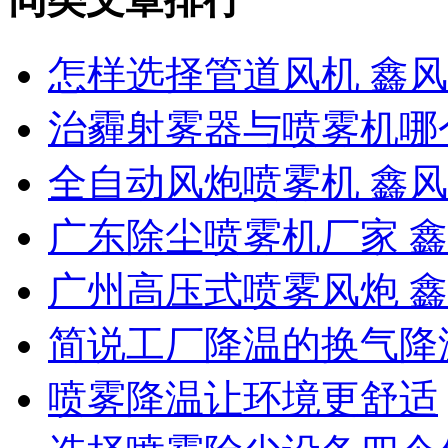
怎样选择管道风机 鑫
治霾射雾器与喷雾机哪
全自动风炮喷雾机 鑫
广东除尘喷雾机厂家 
广州高压式喷雾风炮 
简说工厂降温的换气降
喷雾降温让环境更舒适