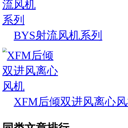
BYS射流风机系列
XFM后倾双进风离心风
同类文章排行