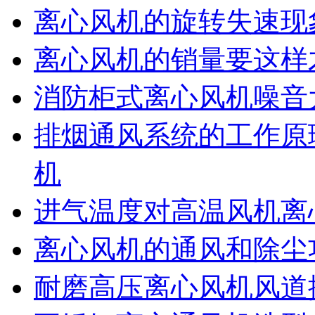
离心风机的旋转失速现
离心风机的销量要这样
消防柜式离心风机噪音
排烟通风系统的工作原
机
进气温度对高温风机离
离心风机的通风和除尘
耐磨高压离心风机风道