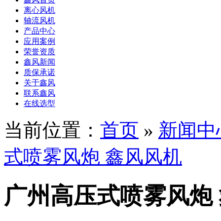
离心风机
轴流风机
产品中心
应用案例
荣誉资质
鑫风新闻
质保承诺
关于鑫风
联系鑫风
在线选型
当前位置：
首页
»
新闻中
式喷雾风炮 鑫风风机
广州高压式喷雾风炮