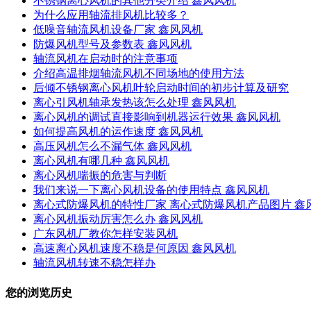
不锈钢离心风机的其他分类介绍 鑫风风机
为什么应用轴流排风机比较多？
低噪音轴流风机设备厂家 鑫风风机
防爆风机型号及参数表 鑫风风机
轴流风机在启动时的注意事项
介绍高温排烟轴流风机不同场地的使用方法
后倾不锈钢离心风机叶轮启动时间的初步计算及研究
离心引风机轴承发热该怎么处理 鑫风风机
离心风机的调试直接影响到机器运行效果 鑫风风机
如何提高风机的运作速度 鑫风风机
高压风机怎么不漏气体 鑫风风机
离心风机有哪几种 鑫风风机
离心风机喘振的危害与判断
我们来说一下离心风机设备的使用特点 鑫风风机
离心式防爆风机的特性厂家 离心式防爆风机产品图片 鑫
离心风机振动厉害怎么办 鑫风风机
广东风机厂教你怎样安装风机
高速离心风机速度不稳是何原因 鑫风风机
轴流风机转速不稳怎样办
您的浏览历史