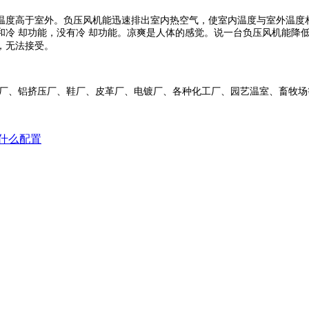
温度高于室外。负压风机能迅速排出室内热空气，使室内温度与室外温度
和冷
却功能，没有冷
却功能。凉爽是人体的感觉。说一台负压风机能降
，无法接受。
厂、铝挤压厂、鞋厂、皮革厂、电镀厂、各种化工厂、园艺温室、畜牧场
什么配置