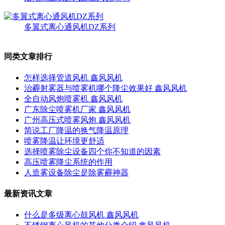
多翼式离心通风机DZ系列
同类文章排行
怎样选择管道风机 鑫风风机
治霾射雾器与喷雾机哪个降尘效果好 鑫风风机
全自动风炮喷雾机 鑫风风机
广东除尘喷雾机厂家 鑫风风机
广州高压式喷雾风炮 鑫风风机
简说工厂降温的换气降温原理
喷雾降温让环境更舒适
选择喷雾除尘设备四个你不知道的因素
高压喷雾降尘系统的作用
人造雾设备除尘是除雾霾神器
最新资讯文章
什么是多级离心鼓风机 鑫风风机