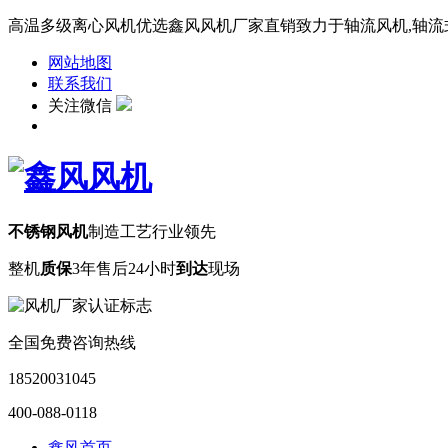
高温多级离心风机优选鑫风风机厂家直销致力于轴流风机,轴流式风
网站地图
联系我们
关注微信
不锈钢风机
制造工艺行业领先
整机
质保
3年
售后24小时
到达
现场
全国免费咨询热线
18520031045
400-088-0118
鑫风首页