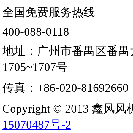
全国免费服务热线
400-088-0118
地址：广州市番禺区番禺大
1705~1707号
传真：+86-020-81692660
Copyright © 2013 鑫
15070487号-2