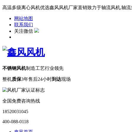
高温多级离心风机优选鑫风风机厂家直销致力于轴流风机,轴流式风
网站地图
联系我们
关注微信
不锈钢风机
制造工艺行业领先
整机
质保
3年
售后24小时
到达
现场
全国免费咨询热线
18520031045
400-088-0118
鑫风首页