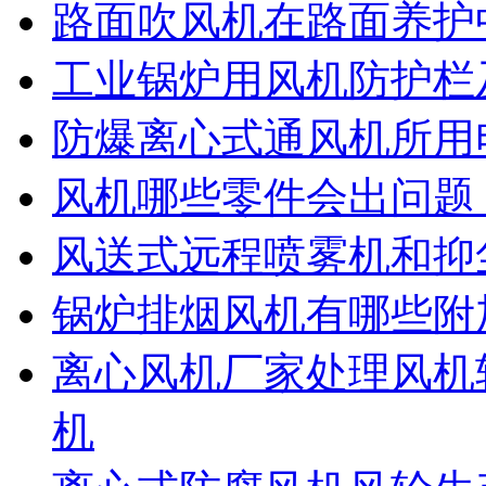
路面吹风机在路面养护
工业锅炉用风机防护栏
防爆离心式通风机所用
风机哪些零件会出问题
风送式远程喷雾机和抑
锅炉排烟风机有哪些附
离心风机厂家处理风机
机