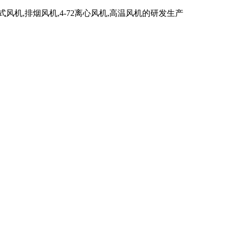
机,排烟风机,4-72离心风机,高温风机的研发生产