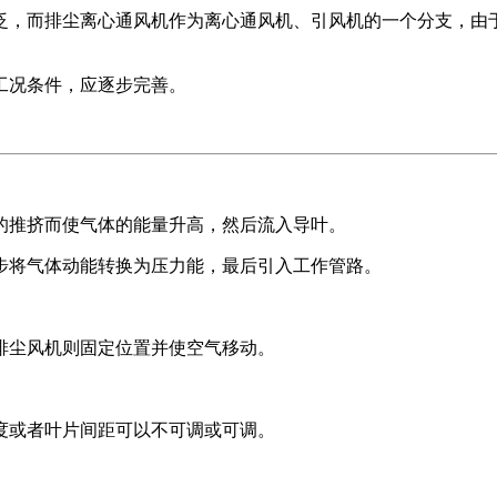
泛，而排尘离心通风机作为离心通风机、引风机的一个分支，由
工况条件，应逐步完善。
的推挤而使气体的能量升高，然后流入导叶。
步将气体动能转换为压力能，最后引入工作管路。
排尘风机则固定位置并使空气移动。
度或者叶片间距可以不可调或可调。