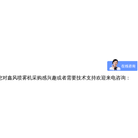
您对鑫风喷雾机采购感兴趣或者需要技术支持欢迎来电咨询：