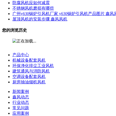
防腐风机应如何减震
不锈钢风机磨损有哪些
广州y630锅炉引风机厂家 y630锅炉引风机产品图片 鑫风
屋顶风机的安装步骤 鑫风风机
您的浏览历史
产品中心
机械设备配套风机
环保净化排尘工业风机
建筑通风与消防风机
空调设备配套风机
厨房抽油烟机风机
新闻案例
鑫风动态
行业动态
常见问题
应用案例