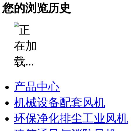
您的浏览历史
产品中心
机械设备配套风机
环保净化排尘工业风机