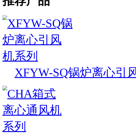
推荐产品
XFYW-SQ锅炉离心引