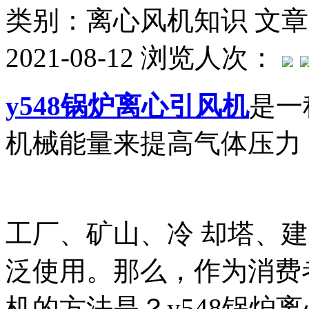
类别：离心风机知识
文章
2021-08-12
浏览人次：
y548锅炉离心引风机
是一
机械能量来提高气体压力
工厂、矿山、冷 却塔、
泛使用。那么，作为消费者
机的方法是？y548锅炉