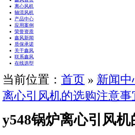
离心风机
轴流风机
产品中心
应用案例
荣誉资质
鑫风新闻
质保承诺
关于鑫风
联系鑫风
在线选型
当前位置：
首页
»
新闻中
离心引风机的选购注意事
y548锅炉离心引风