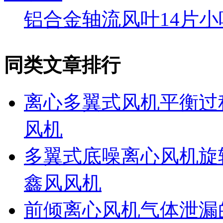
铝合金轴流风叶14片小
同类文章排行
离心多翼式风机平衡过
风机
多翼式底噪离心风机旋
鑫风风机
前倾离心风机气体泄漏