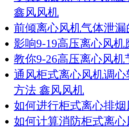
鑫风风机
前倾离心风机气体泄漏
影响9-19高压离心风
教你9-26高压离心风
通风柜式离心风机调心
方法 鑫风风机
如何进行柜式离心排烟
如何计算消防柜式离心