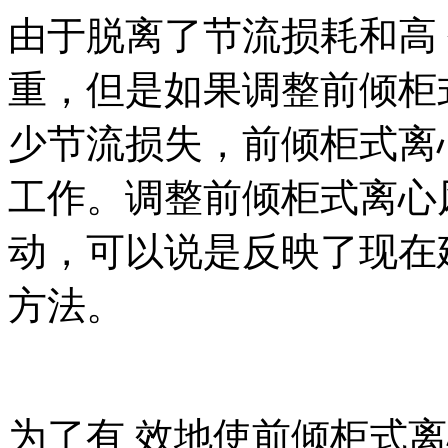
由于脱离了节流损耗和高
重，但是如果调整前倾柜
少节流损失，前倾柜式离
工作。调整前倾柜式离心
动，可以说是反映了现在
方法。
为了有 效地使前倾柜式