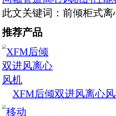
此文关键词：
前倾柜式离
推荐产品
XFM后倾双进风离心风