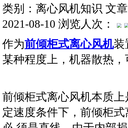
类别：离心风机知识
文章
2021-08-10
浏览人次：
作为
前倾柜式离心风机
装
某种程度上，机器散热，
前倾柜式离心风机本质上
定速度条件下，前倾柜式
必 须是直线。由于内部