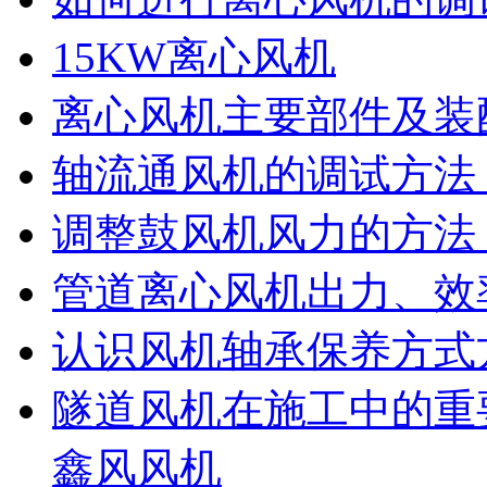
15KW离心风机
离心风机主要部件及装
轴流通风机的调试方法
调整鼓风机风力的方法
管道离心风机出力、效
认识风机轴承保养方式
隧道风机在施工中的重
鑫风风机