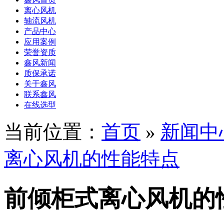
离心风机
轴流风机
产品中心
应用案例
荣誉资质
鑫风新闻
质保承诺
关于鑫风
联系鑫风
在线选型
当前位置：
首页
»
新闻中
离心风机的性能特点
前倾柜式离心风机的