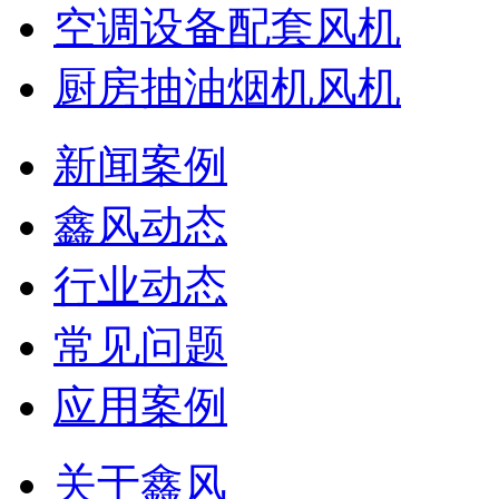
空调设备配套风机
厨房抽油烟机风机
新闻案例
鑫风动态
行业动态
常见问题
应用案例
关于鑫风