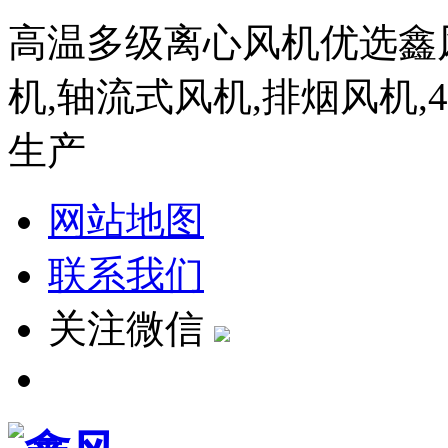
高温多级离心风机优选鑫
机,轴流式风机,排烟风机,
生产
网站地图
联系我们
关注微信