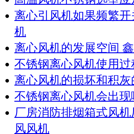
离心引风机如果频繁开
机
离心风机的发展空间 
不锈钢离心风机使用过
离心风机的损坏和积灰
不锈钢离心风机会出现
厂房消防排烟箱式风机
风风机