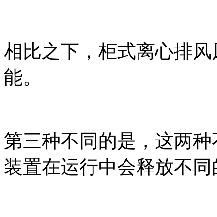
相比之下，柜式离心排风
能。
第三种不同的是，这两种
装置在运行中会释放不同