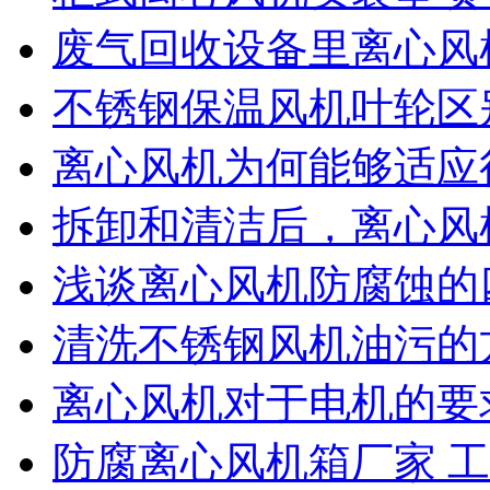
废气回收设备里离心风
不锈钢保温风机叶轮区
离心风机为何能够适应
拆卸和清洁后，离心风
浅谈离心风机防腐蚀的
清洗不锈钢风机油污的
离心风机对于电机的要
防腐离心风机箱厂家 