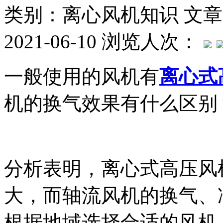
类别：离心风机知识
文章
2021-06-10
浏览人次：
一般使用的风机有
离心式
机的换气效果有什么区别
分析表明，离心式高压风
大，而轴流风机的换气、
根据地域选择合适的风机