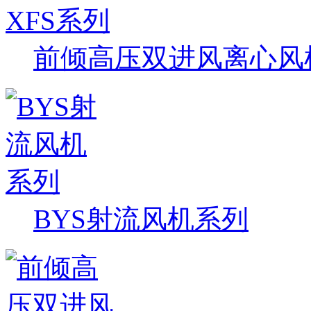
前倾高压双进风离心风机
BYS射流风机系列