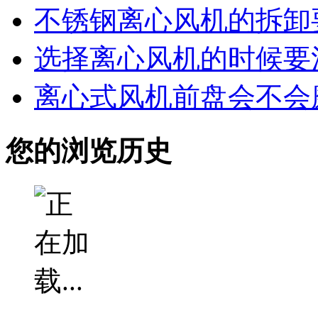
不锈钢离心风机的拆卸
选择离心风机的时候要
离心式风机前盘会不会
您的浏览历史