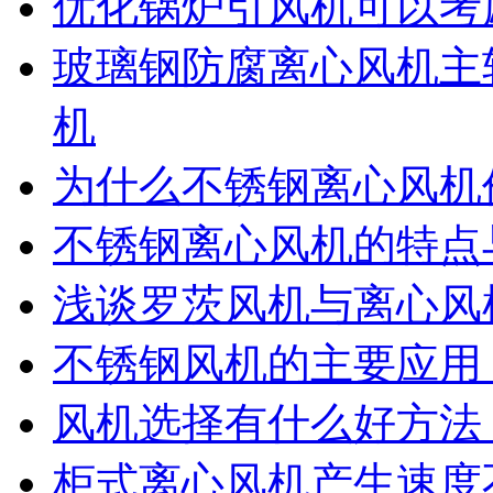
优化锅炉引风机可以考
玻璃钢防腐离心风机主
机
为什么不锈钢离心风机
不锈钢离心风机的特点
浅谈罗茨风机与离心风
不锈钢风机的主要应用
风机选择有什么好方法
柜式离心风机产生速度