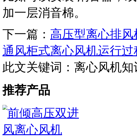
加一层消音棉。
下一篇：
高压型离心排风
通风柜式离心风机运行过
此文关键词：
离心风机知
推荐产品