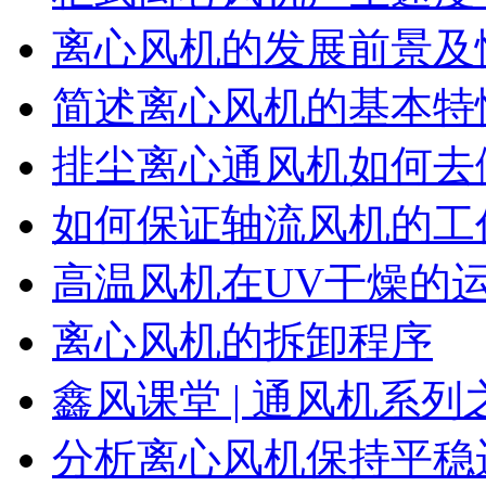
离心风机的发展前景及
简述离心风机的基本特
排尘离心通风机如何去
如何保证轴流风机的工
高温风机在UV干燥的运
离心风机的拆卸程序
鑫风课堂 | 通风机系
分析离心风机保持平稳