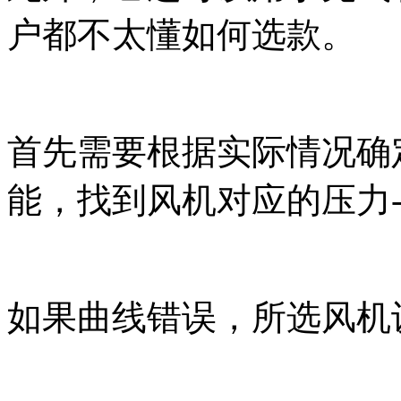
户都不太懂如何选款。
首先需要根据实际情况确
能，找到风机对应的压力
如果曲线错误，所选风机