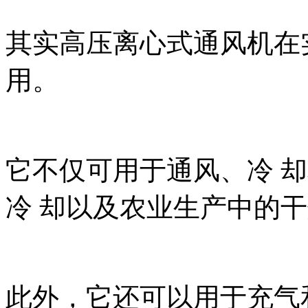
其实高压离心式通风机在
用。
它不仅可用于通风、冷 
冷 却以及农业生产中的
此外，它还可以用于充气