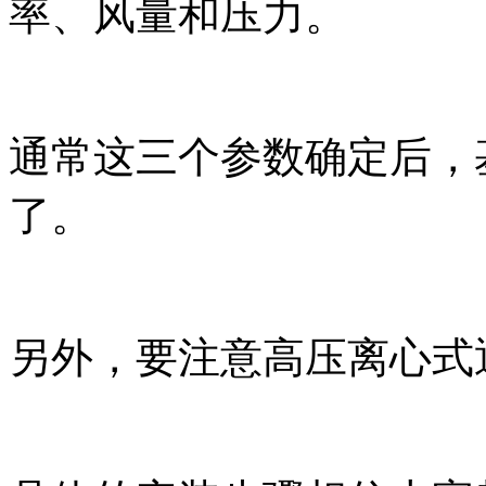
率、风量和压力。
通常这三个参数确定后，
了。
另外，要注意高压离心式