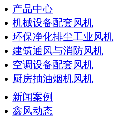
产品中心
机械设备配套风机
环保净化排尘工业风机
建筑通风与消防风机
空调设备配套风机
厨房抽油烟机风机
新闻案例
鑫风动态