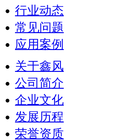
行业动态
常见问题
应用案例
关于鑫风
公司简介
企业文化
发展历程
荣誉资质