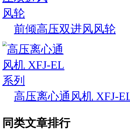
前倾高压双进风风轮
高压离心通风机 XFJ-E
同类文章排行