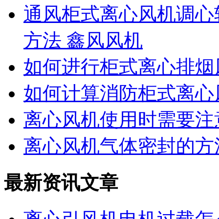
通风柜式离心风机调心
方法 鑫风风机
如何进行柜式离心排烟
如何计算消防柜式离心
离心风机使用时需要注
离心风机气体密封的方
最新资讯文章