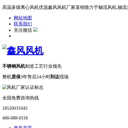
高温多级离心风机优选鑫风风机厂家直销致力于轴流风机,轴流式风
网站地图
联系我们
关注微信
不锈钢风机
制造工艺行业领先
整机
质保
3年
售后24小时
到达
现场
全国免费咨询热线
18520031045
400-088-0118
鑫风首页