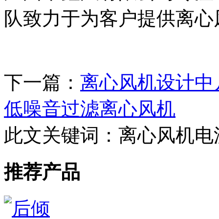
队致力于为客户提供离心
下一篇：
离心风机设计中
低噪音过滤离心风机
此文关键词：
离心风机电
推荐产品