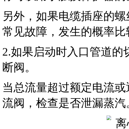
另外，如果电缆插座的螺
常见故障，发生的概率比
2.如果启动时入口管道
断阀。
当总流量超过额定电流或
流阀，检查是否泄漏蒸汽