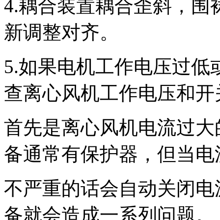
4.耦合装置耦合歪斜，
新调整对齐。
5.如果电机工作电压过
查离心风机工作电压和开
首先是离心风机电流过大
备通常有保护器，但当电
不严重的话会自动关闭电
备就会造成一系列问题。