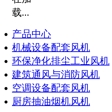
产品中心
机械设备配套风机
环保净化排尘工业风机
建筑通风与消防风机
空调设备配套风机
厨房抽油烟机风机