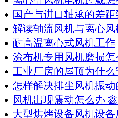
离心引风机电机过载怎
国产与进口轴承的差距
解读轴流风机与离心风
耐高温离心式风机工作
涂布机专用风机磨损怎
工业厂房的屋顶为什么
怎样解决排尘风机振动
风机出现震动怎么办 
大型烘烤设备风机设备