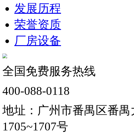
发展历程
荣誉资质
厂房设备
全国免费服务热线
400-088-0118
地址：广州市番禺区番禺大
1705~1707号