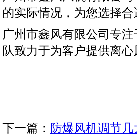
的实际情况，为您选择合
广州市鑫风有限公司专注
队致力于为客户提供离心
下一篇：
防爆风机调节几