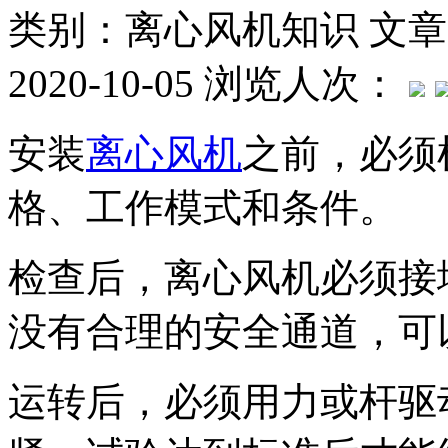
类别：离心风机知识
文章
2020-10-05
浏览人次：
安装
离心风机
之前，必须
格、工作模式和条件。
检查后，离心风机必须接
没有合理的安全通道，可
运转后，必须用力或杆驱