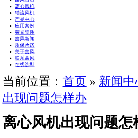
离心风机
轴流风机
产品中心
应用案例
荣誉资质
鑫风新闻
质保承诺
关于鑫风
联系鑫风
在线选型
当前位置：
首页
»
新闻中
出现问题怎样办
离心风机出现问题怎