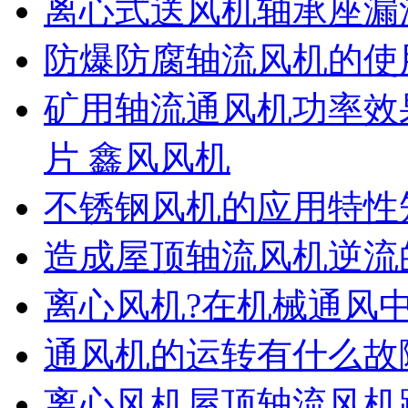
离心式送风机轴承座漏
防爆防腐轴流风机的使
矿用轴流通风机功率效
片 鑫风风机
不锈钢风机的应用特性
造成屋顶轴流风机逆流
离心风机?在机械通风
通风机的运转有什么故
离心风机屋顶轴流风机