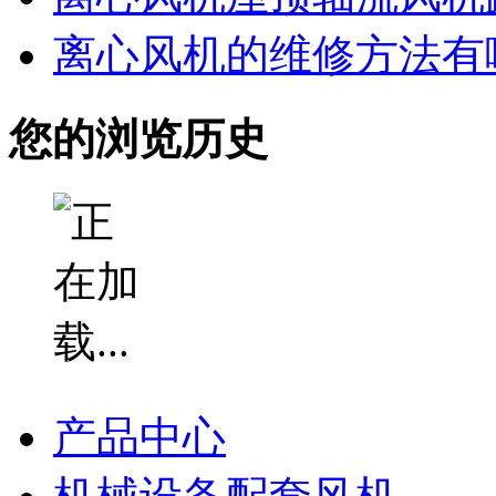
离心风机的维修方法有
您的浏览历史
产品中心