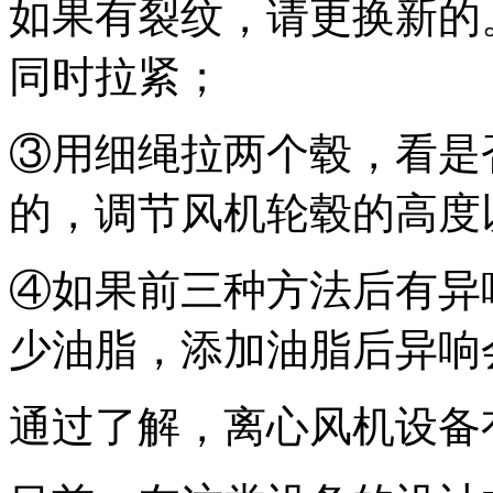
如果有裂纹，请更换新的
同时拉紧；
③用细绳拉两个毂，看是
的，调节风机轮毂的高度
④如果前三种方法后有异
少油脂，添加油脂后异响
通过了解，离心风机设备