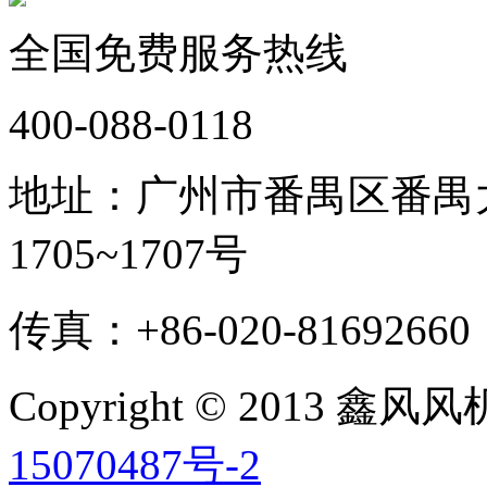
全国免费服务热线
400-088-0118
地址：广州市番禺区番禺大
1705~1707号
传真：+86-020-81692660
Copyright © 2013 鑫
15070487号-2