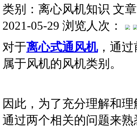
类别：离心风机知识
文章
2021-05-29
浏览人次：
对于
离心式通风机
，通过
属于风机的风机类别。
因此，为了充分理解和理
通过两个相关的问题来熟