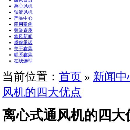
离心风机
轴流风机
产品中心
应用案例
荣誉资质
鑫风新闻
质保承诺
关于鑫风
联系鑫风
在线选型
当前位置：
首页
»
新闻中
风机的四大优点
离心式通风机的四大