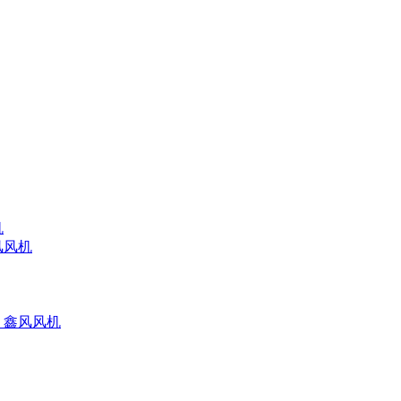
机
风风机
 鑫风风机