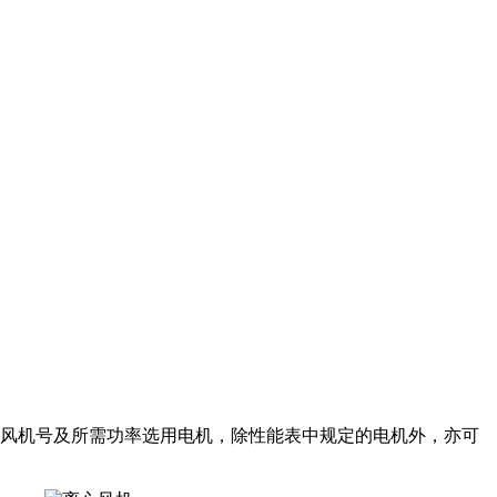
风机号及所需功率选用电机，除性能表中规定的电机外，亦可