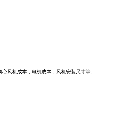
离心风机成本，电机成本，风机安装尺寸等。