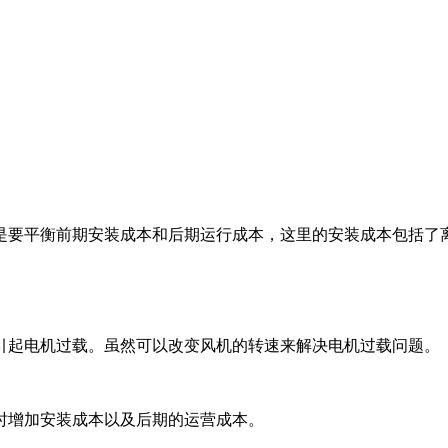
是要平衡前期安装成本和后期运行成本，这里的安装成本包括了
引起电机过载。虽然可以改变风机的转速来解决电机过载问题。
时增加安装成本以及后期的运营成本。