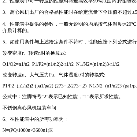
2
、性能表中每一转速的性能时将最高效率
90%
范围内的性能表
3
、离心风机出厂的合格品性能时在给定流量下全压值不超过±
5
4
、性能表中提供的参数，一般无说明的均系按气体温度
t=20
℃
介质计算的。
5
、如使用条件与上述给定条件不符时，性能应按下列公式进行
改变密度
r
、转速
n
时的换算式
:
Q1/Q2=n1/n2 P1/P2=(n1/n2)2·r1/r2 N1/N2=(n1/n2)3·r1/r2
改变转速
n
、大气压力
Pa
、气体温度
t
时的转换式
:
P1/P2=(n1/n2)2·(pa1/pa2)·(273+t2/273+t2) N1/N2=(n1/n2)3·(pa1/pa
公式中：注脚符号“
2
”表示已知性能，“
1
”表示所求性能。
不锈钢离心风机组装车间
6
、在性能表中的所需功率为：
N=(PQ/1000n×3600n1)K