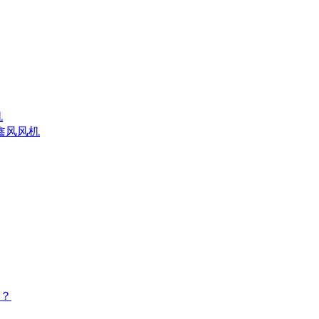
机
鑫风风机
？