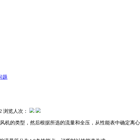
问题
2
浏览人次：
风机的类型，然后根据所选的流量和全压，从性能表中确定离心