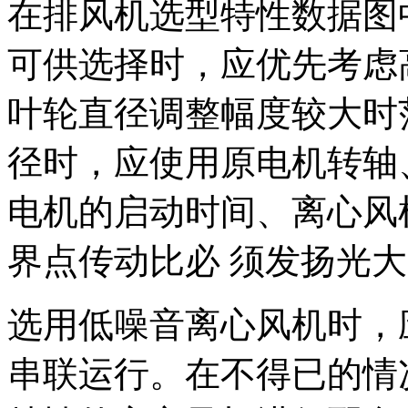
在排风机选型特性数据图
可供选择时，应优先考虑
叶轮直径调整幅度较大时
径时，应使用原电机转轴
电机的启动时间、离心风
界点传动比必 须发扬光
选用低噪音离心风机时，
串联运行。在不得已的情