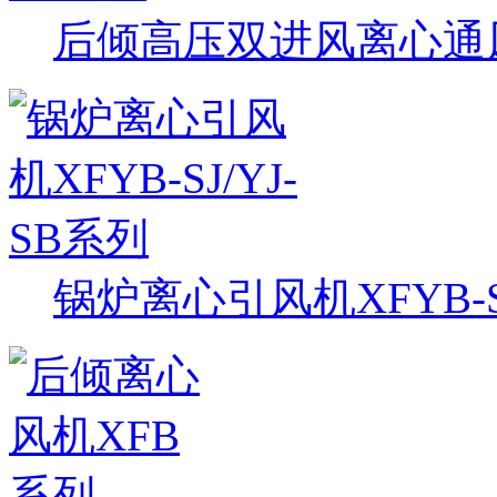
后倾高压双进风离心通
锅炉离心引风机XFYB-SJ