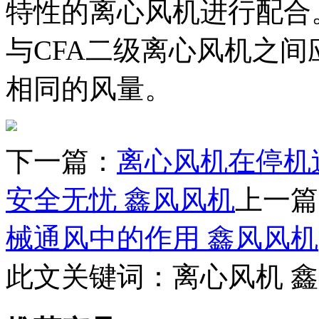
特性的离心风机进行配合
与CFA二级离心风机之
相同的风量。
下一篇：
离心风机在停机
安全无忧 鑫风风机
上一篇
械通风中的作用 鑫风风机
此文关键词：
离心风机 