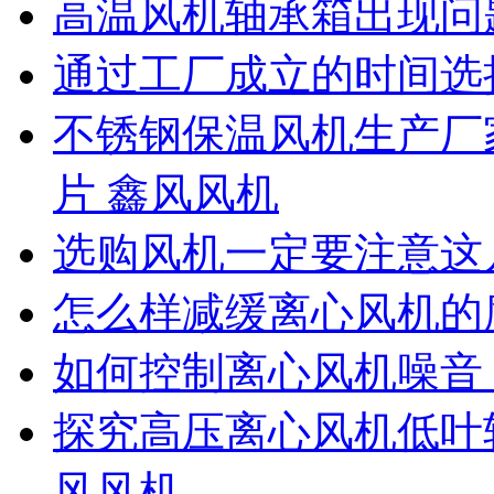
高温风机轴承箱出现问
通过工厂成立的时间选择
不锈钢保温风机生产厂
片 鑫风风机
选购风机一定要注意这
怎么样减缓离心风机的
如何控制离心风机噪音
探究高压离心风机低叶
风风机