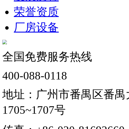
荣誉资质
厂房设备
全国免费服务热线
400-088-0118
地址：广州市番禺区番禺大
1705~1707号