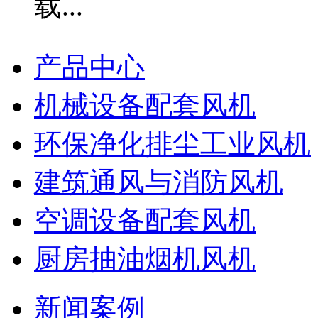
产品中心
机械设备配套风机
环保净化排尘工业风机
建筑通风与消防风机
空调设备配套风机
厨房抽油烟机风机
新闻案例