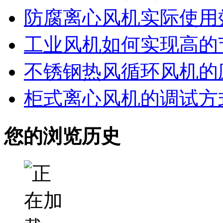
防腐离心风机实际使用
工业风机如何实现高的
不锈钢热风循环风机的
柜式离心风机的调试方
您的浏览历史