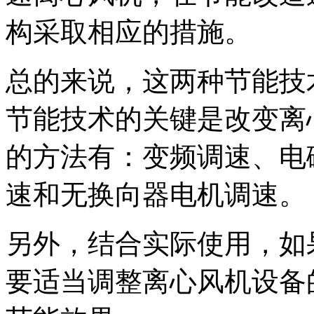
构采取相应的措施。
总的来说，这两种节能技
节能技术的关键是改变离
的方法有：变频调速、电
速和无换向器电机调速。
另外，结合实际使用，如
要适当调整离心风机设备