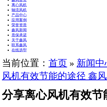
离心风机
轴流风机
产品中心
应用案例
荣誉资质
鑫风新闻
质保承诺
关于鑫风
联系鑫风
在线选型
当前位置：
首页
»
新闻中
风机有效节能的途径 鑫
分享离心风机有效节