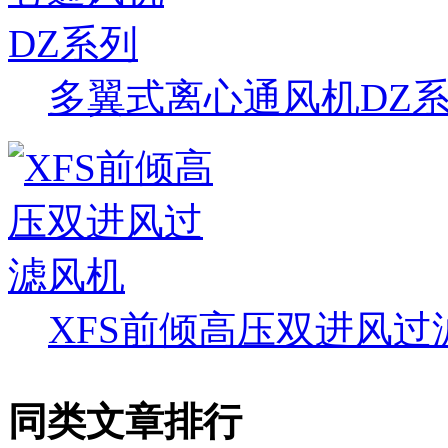
多翼式离心通风机DZ
XFS前倾高压双进风过
同类文章排行