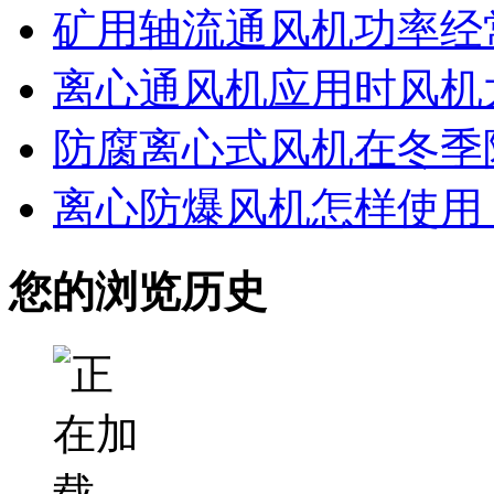
矿用轴流通风机功率经
离心通风机应用时风机
防腐离心式风机在冬季
离心防爆风机怎样使用
您的浏览历史