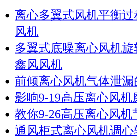
离心多翼式风机平衡过
风机
多翼式底噪离心风机旋
鑫风风机
前倾离心风机气体泄漏
影响9-19高压离心风
教你9-26高压离心风
通风柜式离心风机调心