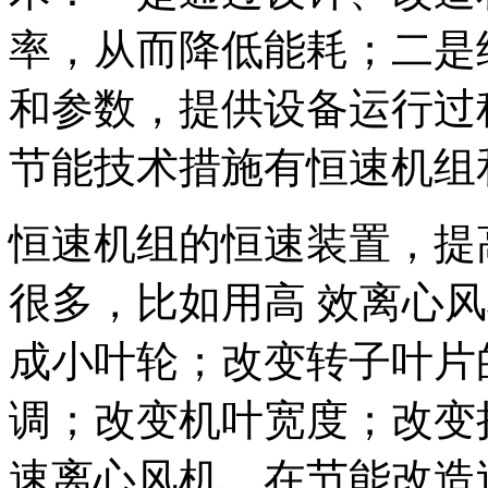
率，从而降低能耗；二是
和参数，提供设备运行过
节能技术措施有恒速机组
恒速机组的恒速装置，提
很多，比如用高 效离心
成小叶轮；改变转子叶片
调；改变机叶宽度；改变
速离心风机，在节能改造