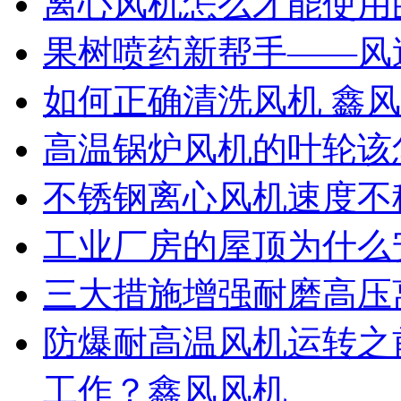
离心风机怎么才能使用
果树喷药新帮手——风
如何正确清洗风机 鑫
高温锅炉风机的叶轮该
不锈钢离心风机速度不
工业厂房的屋顶为什么
三大措施增强耐磨高压
防爆耐高温风机运转之
工作？鑫风风机