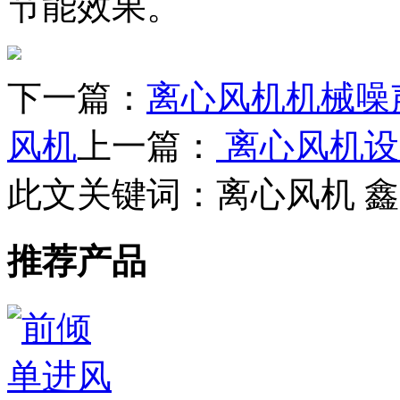
节能效果。
下一篇：
离心风机机械噪
风机
上一篇：
离心风机设
此文关键词：
离心风机 
推荐产品