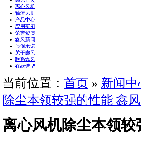
离心风机
轴流风机
产品中心
应用案例
荣誉资质
鑫风新闻
质保承诺
关于鑫风
联系鑫风
在线选型
当前位置：
首页
»
新闻中
除尘本领较强的性能 鑫
离心风机除尘本领较