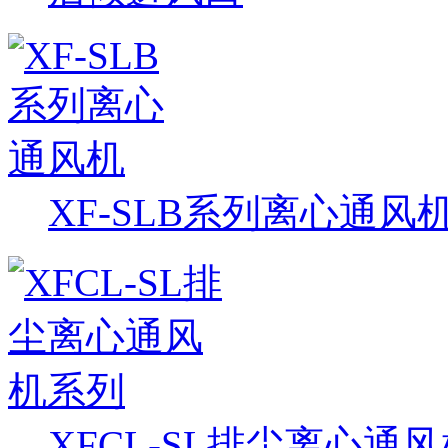
XF-SLB系列离心通风
XFCL-SL排尘离心通