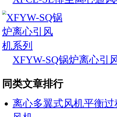
XFYW-SQ锅炉离心引
同类文章排行
离心多翼式风机平衡过