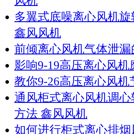
风机
多翼式底噪离心风机旋
鑫风风机
前倾离心风机气体泄漏
影响9-19高压离心风
教你9-26高压离心风
通风柜式离心风机调心
方法 鑫风风机
如何进行柜式离心排烟