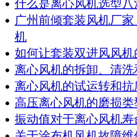
什么是离心风机选型八
广州前倾套装风机厂家
机
如何让套装双进风风机
离心风机的拆卸、清洗
离心风机的试运转和抗
高压离心风机的磨损类
振动值对于离心风机寿
关于涂布机风机故障维