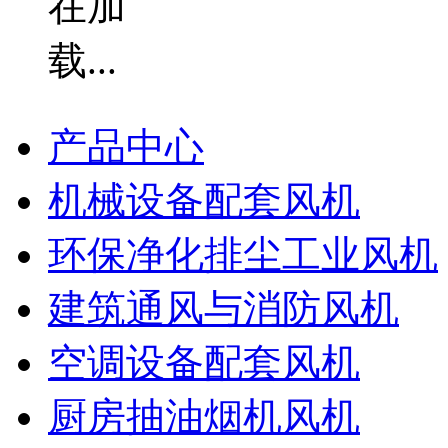
产品中心
机械设备配套风机
环保净化排尘工业风机
建筑通风与消防风机
空调设备配套风机
厨房抽油烟机风机