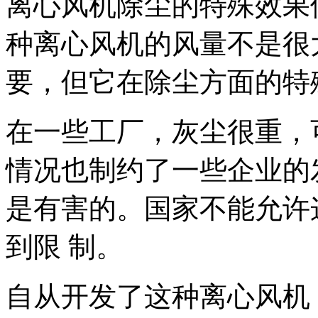
离心风机除尘的特殊效果
种离心风机的风量不是很
要，但它在除尘方面的特
在一些工厂，灰尘很重，
情况也制约了一些企业的
是有害的。国家不能允许
到限 制。
自从开发了这种离心风机