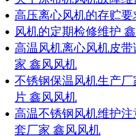
高压离心风机的存贮要
风机的定期检修维护 
高温风机离心风机皮带
家 鑫风风机
不锈钢保温风机生产厂
片 鑫风风机
高温不锈钢风机维护注
套厂家 鑫风风机