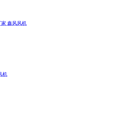
家 鑫风风机
风机