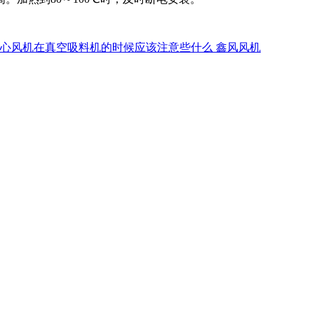
心风机在真空吸料机的时候应该注意些什么 鑫风风机