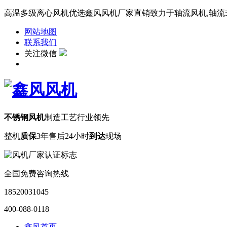
高温多级离心风机优选鑫风风机厂家直销致力于轴流风机,轴流式风
网站地图
联系我们
关注微信
不锈钢风机
制造工艺行业领先
整机
质保
3年
售后24小时
到达
现场
全国免费咨询热线
18520031045
400-088-0118
鑫风首页