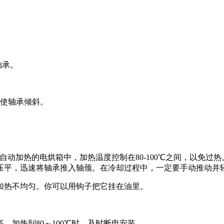
轴承。
，使轴承倾斜。
自动加热的电烘箱中，加热温度控制在80-100℃之间，以免过热
压平，迅速将轴承推入轴颈。在冷却过程中，一定要手动推动并
加热不均匀。你可以用钩子把它挂在油里。
加热到80～100℃时，及时断电安装。