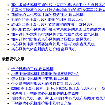
离心多翼式风机平衡过程中采用的机械加工办法 鑫风风
多翼式底噪离心风机旋转方向和角度的判断及其串联 鑫
前倾离心风机气体泄漏的有效预防 鑫风风机
影响9-19高压离心风机磨损的因素 鑫风风机
教你9-26高压离心风机节能减排的方法！ 鑫风风机
通风柜式离心风机调心轴承容易损坏的原因以及调试方法
如何进行柜式离心排烟风机进出气联合试验 鑫风风机
如何计算消防柜式离心风机的全压损失 鑫风风机
离心风机使用时需要注意的几个要点说明 鑫风风机
离心风机气体密封的方法介绍 鑫风风机
最新资讯文章
维护风机的工作 鑫风风机
小型不锈钢风机叶轮磨损原理与磨损种类
怎么对轴流风机进行节电 鑫风风机
什么是消防排烟风机的吸附装置 鑫风风机
926型高压离心风机运用环境 926型高压离心风机生产厂
浅谈关于不锈钢离心风机相关的工作原理
后倾离心风机叶轮厂家 工业后倾离心风机产品图片 鑫风
不锈钢离心风机维护要求及职责介绍