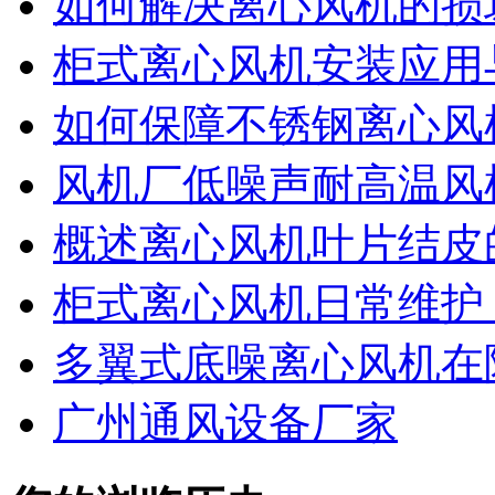
如何解决离心风机的损
柜式离心风机安装应用
如何保障不锈钢离心风
风机厂低噪声耐高温风
概述离心风机叶片结皮
柜式离心风机日常维护
多翼式底噪离心风机在
广州通风设备厂家