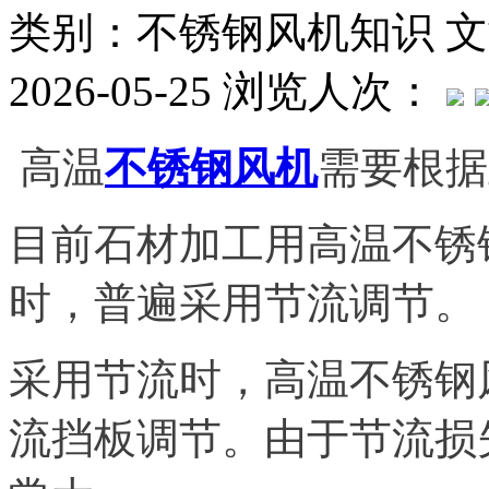
类别：不锈钢风机知识
文
2026-05-25
浏览人次：
 高温
不锈钢风机
需要根据
目前石材加工用高温不锈
时，普遍采用节流调节。
采用节流时，高温不锈钢
流挡板调节。由于节流损