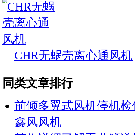
CHR无蜗壳离心通风机
同类文章排行
前倾多翼式风机停机检
鑫风风机