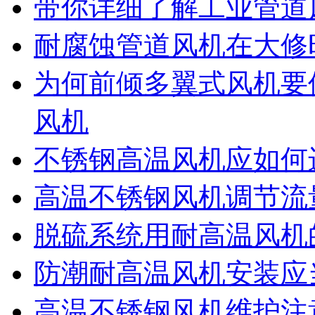
带你详细了解工业管道
耐腐蚀管道风机在大修
为何前倾多翼式风机要
风机
不锈钢高温风机应如何
高温不锈钢风机调节流
脱硫系统用耐高温风机
防潮耐高温风机安装应
高温不锈钢风机维护注