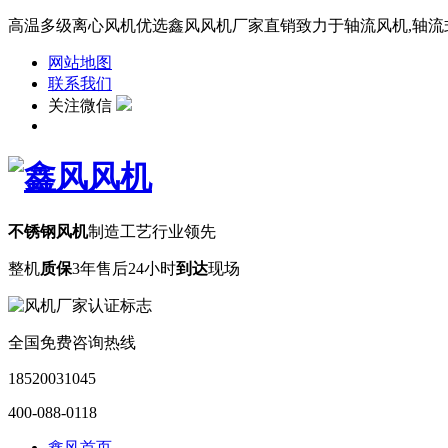
高温多级离心风机优选鑫风风机厂家直销致力于轴流风机,轴流式风
网站地图
联系我们
关注微信
不锈钢风机
制造工艺行业领先
整机
质保
3年
售后24小时
到达
现场
全国免费咨询热线
18520031045
400-088-0118
鑫风首页