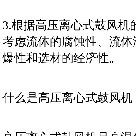
3.根据高压离心式鼓风
考虑流体的腐蚀性、流体
爆性和选材的经济性。
什么是高压离心式鼓风机