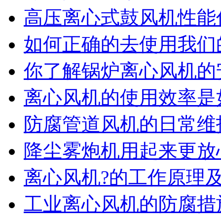
高压离心式鼓风机性能
如何正确的去使用我们
你了解锅炉离心风机的
离心风机的使用效率是
防腐管道风机的日常维
降尘雾炮机用起来更放
离心风机?的工作原理及
工业离心风机的防腐措