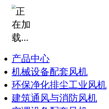
产品中心
机械设备配套风机
环保净化排尘工业风机
建筑通风与消防风机