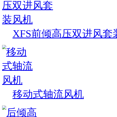
XFS前倾高压双进风套
移动式轴流风机