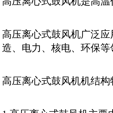
高压离心式鼓风机是高温
高压离心式鼓风机广泛应
造、电力、核电、环保等
高压离心式鼓风机机结构