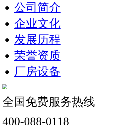
公司简介
企业文化
发展历程
荣誉资质
厂房设备
全国免费服务热线
400-088-0118