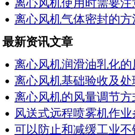
离心风机使用时需要注
离心风机气体密封的方
最新资讯文章
离心风机润滑油乳化的
离心风机基础验收及处
离心风机的风量调节方
风送式远程喷雾机作业
可以防止和减缓工业不