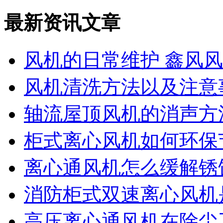
最新资讯文章
风机的日常维护 鑫风
风机清洗方法以及注意
轴流屋顶风机的消声方
柜式离心风机如何环保
离心通风机怎么缓解锈
消防柜式双速离心风机
高压离心通风机在除尘