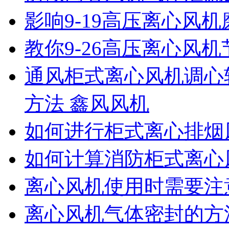
影响9-19高压离心风
教你9-26高压离心风
通风柜式离心风机调心
方法 鑫风风机
如何进行柜式离心排烟
如何计算消防柜式离心
离心风机使用时需要注
离心风机气体密封的方