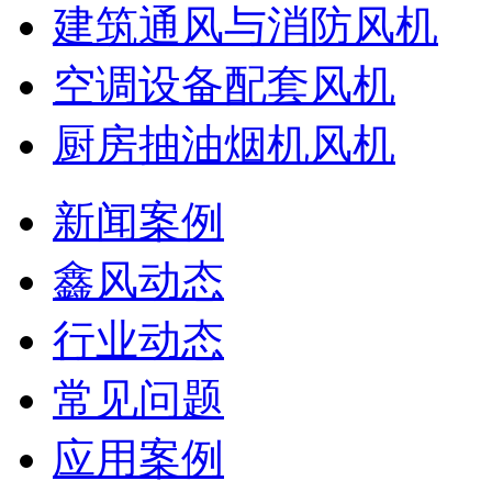
建筑通风与消防风机
空调设备配套风机
厨房抽油烟机风机
新闻案例
鑫风动态
行业动态
常见问题
应用案例